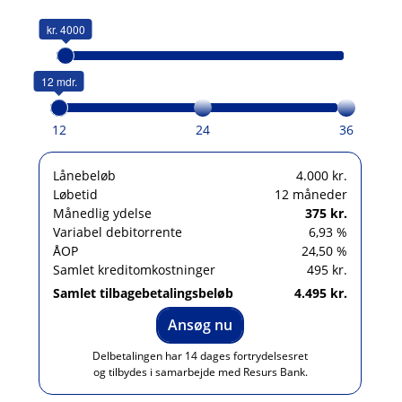
kr. 4000
12 mdr.
12
24
36
Lånebeløb
4.000 kr.
Løbetid
12 måneder
Månedlig ydelse
375 kr.
Variabel debitorrente
6,93 %
ÅOP
24,50 %
Samlet kreditomkostninger
495 kr.
Samlet tilbagebetalingsbeløb
4.495 kr.
Ansøg nu
Delbetalingen har 14 dages fortrydelsesret
og tilbydes i samarbejde med Resurs Bank.