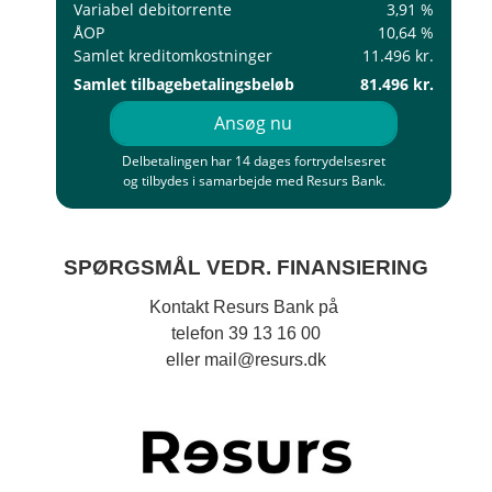
Variabel debitorrente
3,91 %
ÅOP
10,64 %
Samlet kreditomkostninger
11.496 kr.
Samlet tilbagebetalingsbeløb
81.496 kr.
Ansøg nu
Delbetalingen har 14 dages fortrydelsesret
og tilbydes i samarbejde med Resurs Bank.
SPØRGSMÅL VEDR. FINANSIERING
Kontakt Resurs Bank på
telefon 39 13 16 00
eller mail@resurs.dk