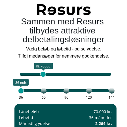
Sammen med Resurs
tilbydes attraktive
delbetalingsløsninger
Vælg beløb og løbetid - og se ydelse.
Tilføj medansøger for nemmere godkendelse.
kr. 70000
36 mdr.
36
60
96
120
144
Lånebeløb
70.000 kr.
Løbetid
36 måneder
Månedlig ydelse
2.264 kr.