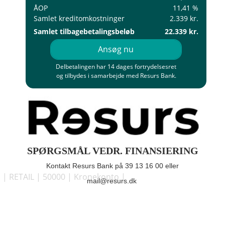
ÅOP
11,41 %
Samlet kreditomkostninger
2.339 kr.
Samlet tilbagebetalingsbeløb
22.339 kr.
Ansøg nu
Delbetalingen har 14 dages fortrydelsesret
og tilbydes i samarbejde med Resurs Bank.
SPØRGSMÅL VEDR. FINANSIERING
Kontakt Resurs Bank på 39 13 16 00 eller
| RETAIL | 50000 | Kronekonto |
mail@resurs.dk
https://iframe.rbpartner.dk/admin/iframes/view/218