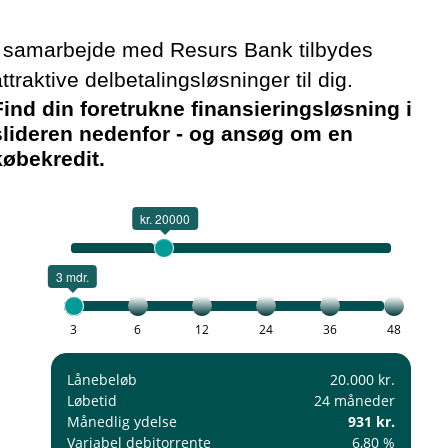
I samarbejde med Resurs Bank tilbydes
ttraktive delbetalingsløsninger til dig.
Find din foretrukne finansieringsløsning i
slideren nedenfor - og ansøg om en
købekredit.
kr. 20000
3 mdr.
3
6
12
24
36
48
Lånebeløb
20.000 kr.
Løbetid
24 måneder
Månedlig ydelse
931 kr.
Variabel debitorrente
6,80 %