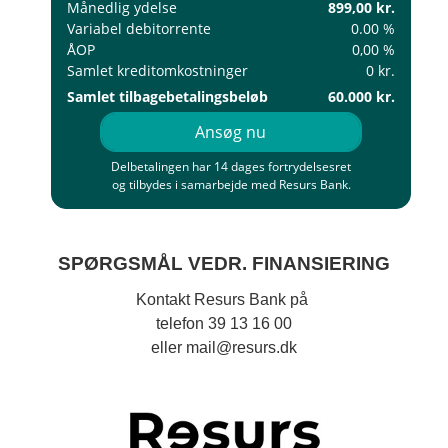
Månedlig ydelse
899,00 kr.
Variabel debitorrente
0.00 %
ÅOP
0,00 %
Samlet kreditomkostninger
0 kr.
Samlet tilbagebetalingsbeløb
60.000 kr.
Ansøg nu
Delbetalingen har 14 dages fortrydelsesret
og tilbydes i samarbejde med Resurs Bank.
SPØRGSMÅL VEDR. FINANSIERING
Kontakt Resurs Bank på
telefon 39 13 16 00
eller mail@resurs.dk