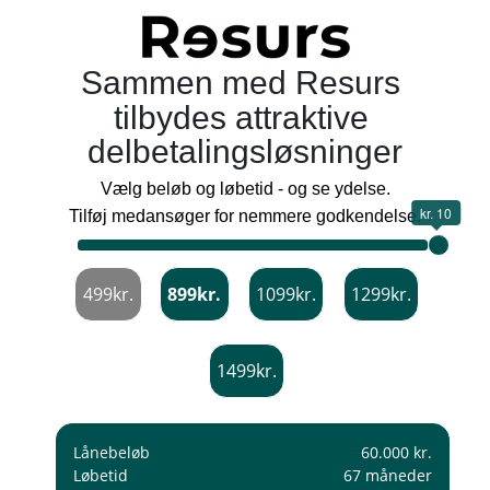
Sammen med Resurs
tilbydes attraktive
delbetalingsløsninger
Vælg beløb og løbetid - og se ydelse.
kr. 10
Tilføj medansøger for nemmere godkendelse.
499kr.
899kr.
1099kr.
1299kr.
1499kr.
Lånebeløb
60.000 kr.
Løbetid
67 måneder